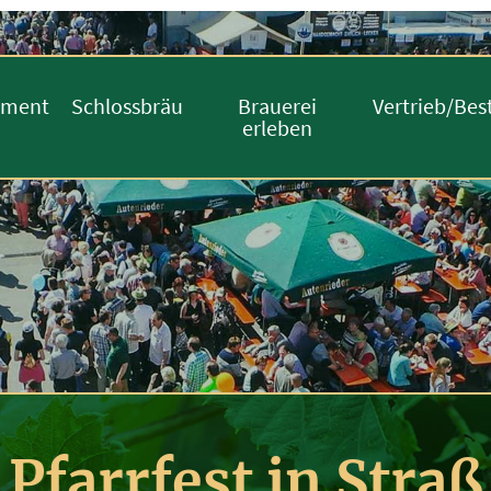
iment
Schlossbräu
Brauerei
Vertrieb/Bes
erleben
Pfarrfest in Straß