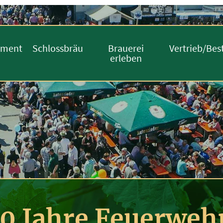
iment
Schlossbräu
Brauerei
Vertrieb/Bes
erleben
50 Jahre Feuerweh