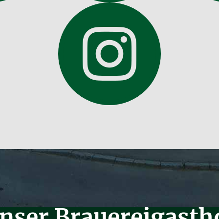
nser Brauereigasth