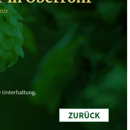
latz
e Unterhaltung.
ZURÜCK